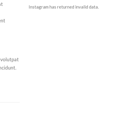
at
Instagram has returned invalid data.
ent
 volutpat
ncidunt.