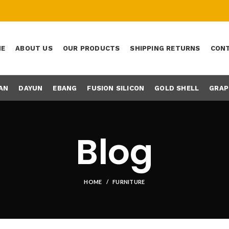
ME
ABOUT US
OUR PRODUCTS
SHIPPING RETURNS
CONT
AN
DAYUN
EBANG
FUSION SILICON
GOLD SHELL
GRAP
Blog
HOME
FURNITURE