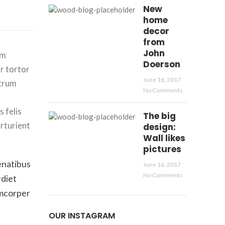
New
home
decor
from
John
um
Doerson
ur tortor
June 16, 2017
utrum
No Comments
t
 felis
The big
rturient
design:
Wall likes
pictures
enatibus
June 16, 2017
No Comments
rdiet
amcorper
OUR INSTAGRAM