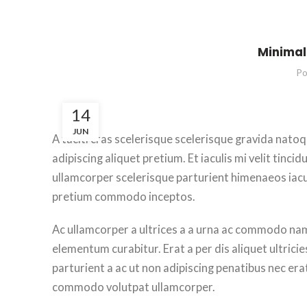
Minimali
Po
14
JUN
A taciti cras scelerisque scelerisque gravida natoq
adipiscing aliquet pretium. Et iaculis mi velit tin
ullamcorper scelerisque parturient himenaeos iacul
pretium commodo inceptos.
Ac ullamcorper a ultrices a a urna ac commodo nam
elementum curabitur. Erat a per dis aliquet ultric
parturient a ac ut non adipiscing penatibus nec er
commodo volutpat ullamcorper.