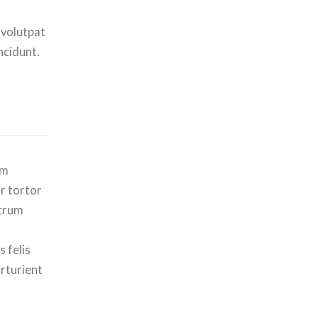
 volutpat
ncidunt.
um
ur tortor
utrum
t
 felis
rturient