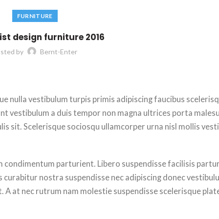
FURNITURE
st design furniture 2016
sted by
Bernt-Enter
ue nulla vestibulum turpis primis adipiscing faucibus sceleris
cidunt vestibulum a duis tempor non magna ultrices porta male
is sit. Scelerisque sociosqu ullamcorper urna nisl mollis ves
 condimentum parturient. Libero suspendisse facilisis partu
ies curabitur nostra suspendisse nec adipiscing donec vestibul
at. A at nec rutrum nam molestie suspendisse scelerisque plat