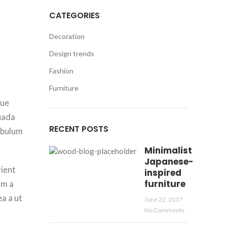
CATEGORIES
Decoration
Design trends
Fashion
Furniture
que
suada
RECENT POSTS
tibulum
Minimalist
Japanese-
rient
inspired
furniture
um a
ea a ut
June 22, 2017
No Comments