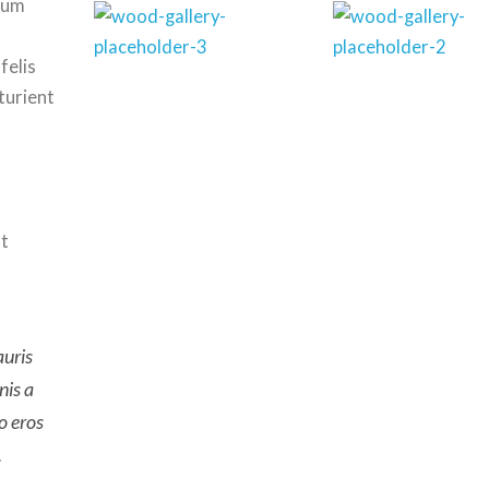
trum
felis
turient
nt
auris
nis a
o eros
.