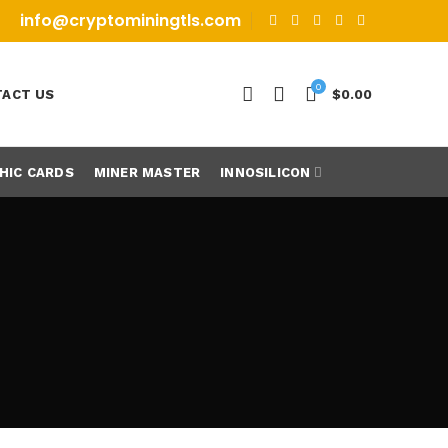
info@cryptominingtls.com
0
ACT US
$
0.00
HIC CARDS
MINER MASTER
INNOSILICON