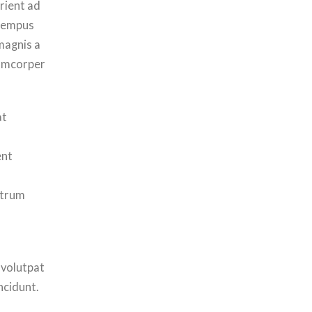
rient ad
 tempus
magnis a
lamcorper
at
ent
utrum
 volutpat
ncidunt.