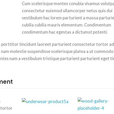
Cum scelerisque montes conubia vivamus volutp
consectetur euismod ullamcorper netus quis dui
vestibulum hac lorem parturient a massa parturi
cubilia cubilia mauris elementum. Condimentum
condimentum hac egestas a dictumst potenti.
 porttitor tincidunt laoreet parturient consectetur tortor ad
rum nam molestie suspendisse scelerisque platea a ut commodo
ontes nam a vestibulum tristique parturient parturient eget ti
ment
m
 tortor