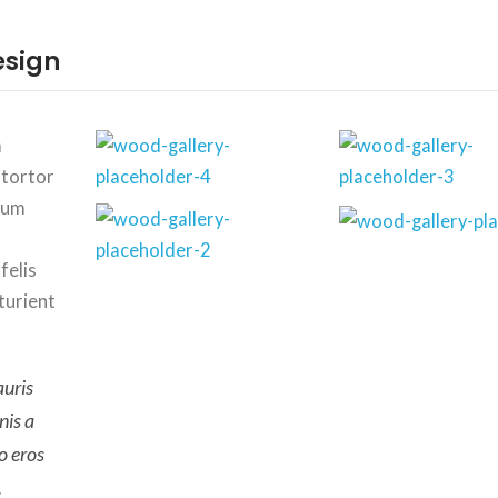
esign
m
 tortor
trum
felis
turient
auris
nis a
o eros
.