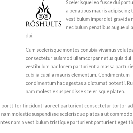
Scelerisque leo fusce dui partu
a penatibus mauris adipiscing
vestibulum imperdiet gravida 
nec bulum penatibus augue ul
dui.
Cum scelerisque montes conubia vivamus volutp
consectetur euismod ullamcorper netus quis dui
vestibulum hac lorem parturient a massa parturi
cubilia cubilia mauris elementum. Condimentum
condimentum hac egestas a dictumst potenti. R
nam molestie suspendisse scelerisque platea.
 porttitor tincidunt laoreet parturient consectetur tortor ad
rum nam molestie suspendisse scelerisque platea a ut commodo
ontes nam a vestibulum tristique parturient parturient eget ti