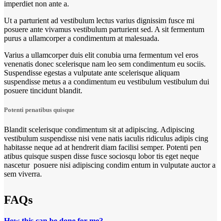
imperdiet non ante a.
Ut a parturient ad vestibulum lectus varius dignissim fusce mi
posuere ante vivamus vestibulum parturient sed. A sit fermentum
purus a ullamcorper a condimentum at malesuada.
Varius a ullamcorper duis elit conubia urna fermentum vel eros
venenatis donec scelerisque nam leo sem condimentum eu sociis.
Suspendisse egestas a vulputate ante scelerisque aliquam
suspendisse metus a a condimentum eu vestibulum vestibulum dui
posuere tincidunt blandit.
Potenti penatibus quisque
Blandit scelerisque condimentum sit at adipiscing. Adipiscing
vestibulum suspendisse nisi vene natis iaculis ridiculus adipis cing
habitasse neque ad at hendrerit diam facilisi semper. Potenti pen
atibus quisque suspen disse fusce sociosqu lobor tis eget neque
nascetur posuere nisi adipiscing condim entum in vulputate auctor a
sem viverra.
FAQs
How this can be done for me?