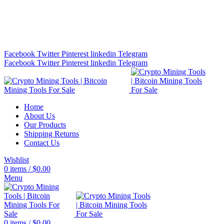
Bitcoin Miners for Sale Online…
info@cryptominingtls.com
Facebook
Twitter
Pinterest
linkedin
Telegram
Facebook
Twitter
Pinterest
linkedin
Telegram
Home
About Us
Our Products
Shipping Returns
Contact Us
Wishlist
0
items
/
$
0.00
Menu
0
items
/
$
0.00