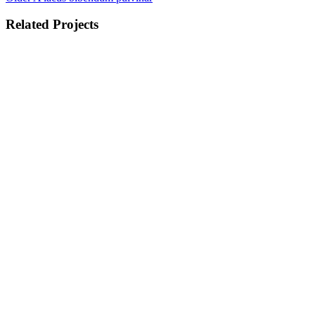
Related Projects
View Large
Facebook
Twitter
Pinterest
linkedin
Telegram
Kitchen
Suspendisse quam at vestibulum
View Large
Facebook
Twitter
Pinterest
linkedin
Telegram
Furniture
Netus eu mollis hac dignis
View Large
Facebook
Twitter
Pinterest
linkedin
Telegram
Decor
Et vestibulum quis a suspendisse